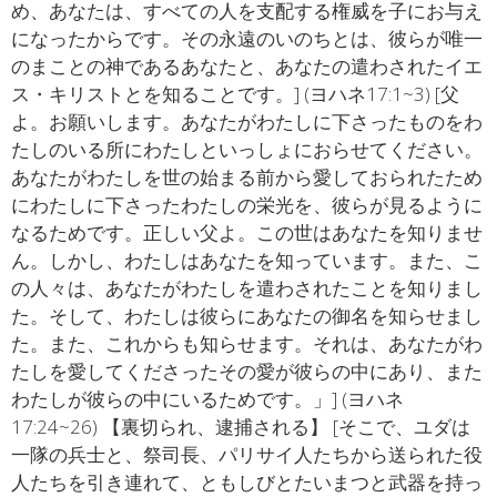
め、あなたは、すべての人を支配する権威を子にお与え
になったからです。その永遠のいのちとは、彼らが唯一
のまことの神であるあなたと、あなたの遣わされたイエ
ス・キリストとを知ることです。] (ヨハネ17:1~3) [父
よ。お願いします。あなたがわたしに下さったものをわ
たしのいる所にわたしといっしょにおらせてください。
あなたがわたしを世の始まる前から愛しておられたため
にわたしに下さったわたしの栄光を、彼らが見るように
なるためです。正しい父よ。この世はあなたを知りませ
ん。しかし、わたしはあなたを知っています。また、こ
の人々は、あなたがわたしを遣わされたことを知りまし
た。そして、わたしは彼らにあなたの御名を知らせまし
た。また、これからも知らせます。それは、あなたがわ
たしを愛してくださったその愛が彼らの中にあり、また
わたしが彼らの中にいるためです。」] (ヨハネ
17:24~26) 【裏切られ、逮捕される】 [そこで、ユダは
一隊の兵士と、祭司長、パリサイ人たちから送られた役
人たちを引き連れて、ともしびとたいまつと武器を持っ