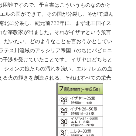
は困難ですので、予言書はこういうものなのかと
ラエルの国ができて、その国が分裂し、やがて滅ん
南北に分裂し、紀元前722年に、まず北王国イス
力な宗教家が出ました。それがイザヤという預言
み、だいたい、どのようなことを言おうかとしてい
フラテス川流域のアッシリア帝国（のちにバビロニ
の干渉を受けていたことです。 イザヤはどちらと
て、シオンの娘たちの汚れを洗い、エルサレムの血
える火の輝きを創造される。それはすべての栄光