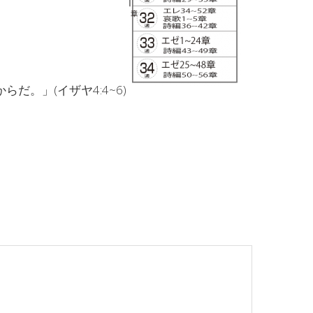
。」(イザヤ4:4~6)