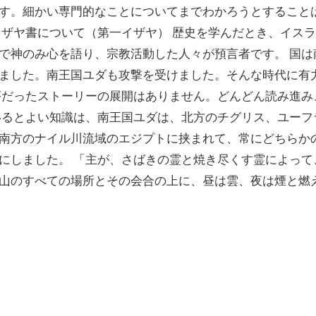
す。細かい専門的なことについてまでわかろうとすること
イザヤ書について（第一イザヤ） 歴史を学んだとき、イス
で神のみ心を語り、宗教活動した人々が預言者です。 国は
ました。南王国ユダも攻撃を受けました。そんな時代に有
序だったストーリーの展開はありません。どんどん読み進
いるとよい知識は、南王国ユダは、北方のチグリス、ユー
南方のナイル川流域のエジプトに挟まれて、常にどちらか
にしました。 「主が、さばきの霊と焼き尽くす霊によっ
山のすべての場所とその会合の上に、昼は雲、夜は煙と燃