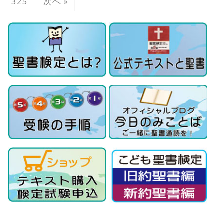
325
次へ »