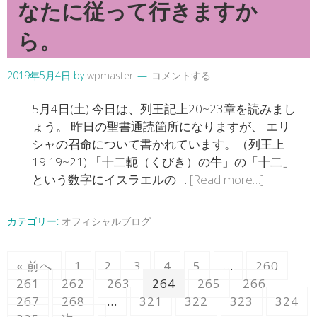
なたに従って行きますか
ら。
2019年5月4日
by
wpmaster
コメントする
5月4日(土) 今日は、列王記上20~23章を読みまし
ょう。 昨日の聖書通読箇所になりますが、 エリ
シャの召命について書かれています。（列王上
19:19~21) 「十二軛（くびき）の牛」の「十二」
という数字にイスラエルの …
[Read more…]
カテゴリー:
オフィシャルブログ
« 前へ
1
2
3
4
5
…
260
261
262
263
264
265
266
267
268
…
321
322
323
324